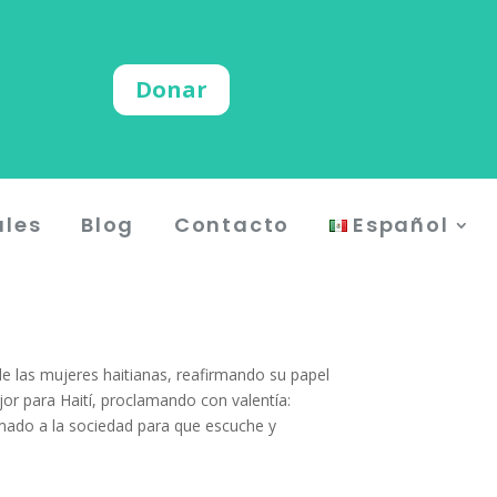
Donar
ales
Blog
Contacto
Español
de las mujeres haitianas, reafirmando su papel
ejor para Haití, proclamando con valentía:
mado a la sociedad para que escuche y