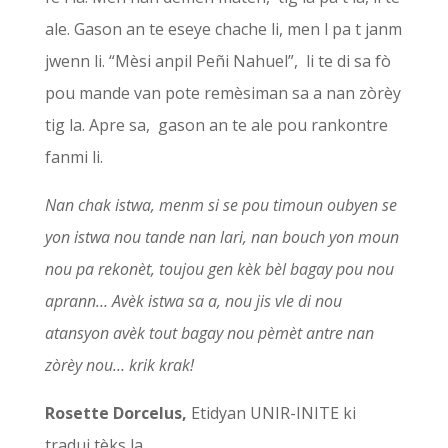
ale. Gason an te eseye chache li, men l pa t janm
jwenn li. “Mèsi anpil Peñi Nahuel”, li te di sa fò
pou mande van pote remèsiman sa a nan zòrèy
tig la. Apre sa, gason an te ale pou rankontre
fanmi li.
Nan chak istwa, menm si se pou timoun oubyen se
yon istwa nou tande nan lari, nan bouch yon moun
nou pa rekonèt, toujou gen kèk bèl bagay pou nou
aprann… Avèk istwa sa a, nou jis vle di nou
atansyon avèk tout bagay nou pèmèt antre nan
zòrèy nou… krik krak!
Rosette Dorcelus,
Etidyan UNIR-INITE ki
tradui tèks la