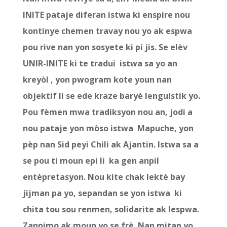
INITE pataje diferan istwa ki enspire nou
kontinye chemen travay nou yo ak espwa
pou rive nan yon sosyete ki pi jis. Se elèv
UNIR-INITE ki te tradui istwa sa yo an
kreyòl , yon pwogram kote youn nan
objektif li se ede kraze baryè lenguistik yo.
Pou fèmen mwa tradiksyon nou an, jodi a
nou pataje yon mòso istwa Mapuche, yon
pèp nan Sid peyi Chili ak Ajantin. Istwa sa a
se pou ti moun epi li ka gen anpil
entèpretasyon. Nou kite chak lektè bay
jijman pa yo, sepandan se yon istwa ki
chita tou sou renmen, solidarite ak lespwa.
Zannimo ak moun yo se frè. Nan mitan yo,