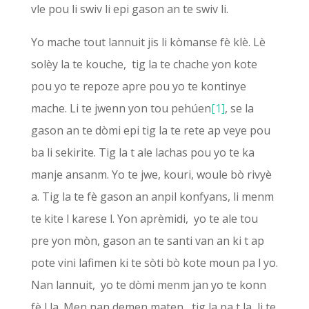
vle pou li swiv li epi gason an te swiv li.
Yo mache tout lannuit jis li kòmanse fè klè. Lè
solèy la te kouche, tig la te chache yon kote
pou yo te repoze apre pou yo te kontinye
mache. Li te jwenn yon tou pehúen
[1]
, se la
gason an te dòmi epi tig la te rete ap veye pou
ba li sekirite. Tig la t ale lachas pou yo te ka
manje ansanm. Yo te jwe, kouri, woule bò rivyè
a. Tig la te fè gason an anpil konfyans, li menm
te kite l karese l. Yon aprèmidi, yo te ale tou
pre yon mòn, gason an te santi van an ki t ap
pote vini lafimen ki te sòti bò kote moun pa l yo.
Nan lannuit, yo te dòmi menm jan yo te konn
fè l la. Men nan demen maten, tig la pa t la, li te