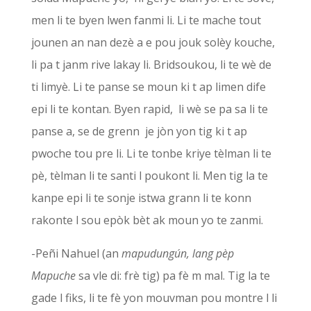
men li te byen lwen fanmi li. Li te mache tout
jounen an nan dezè a e pou jouk solèy kouche,
li pa t janm rive lakay li. Bridsoukou, li te wè de
ti limyè. Li te panse se moun ki t ap limen dife
epi li te kontan. Byen rapid, li wè se pa sa li te
panse a, se de grenn je jòn yon tig ki t ap
pwoche tou pre li. Li te tonbe kriye tèlman li te
pè, tèlman li te santi l poukont li. Men tig la te
kanpe epi li te sonje istwa grann li te konn
rakonte l sou epòk bèt ak moun yo te zanmi.
-Peñi Nahuel (an
mapudungún, lang pèp
Mapuche
sa vle di: frè tig) pa fè m mal. Tig la te
gade l fiks, li te fè yon mouvman pou montre l li