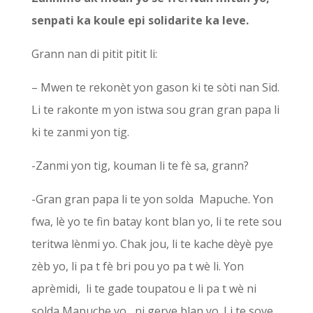
senpati ka koule epi solidarite ka leve.
Grann nan di pitit pitit li:
– Mwen te rekonèt yon gason ki te sòti nan Sid.
Li te rakonte m yon istwa sou gran gran papa li
ki te zanmi yon tig.
-Zanmi yon tig, kouman li te fè sa, grann?
-Gran gran papa li te yon solda Mapuche. Yon
fwa, lè yo te fin batay kont blan yo, li te rete sou
teritwa lènmi yo. Chak jou, li te kache dèyè pye
zèb yo, li pa t fè bri pou yo pa t wè li. Yon
aprèmidi, li te gade toupatou e li pa t wè ni
solda Mapuche yo, ni gerye blan yo. Li te sove,