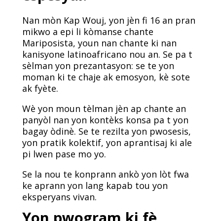
Nan mòn Kap Wouj, yon jèn fi 16 an pran
mikwo a epi li kòmanse chante
Mariposista, youn nan chante ki nan
kanisyone latinoafricano nou an. Se pa t
sèlman yon prezantasyon: se te yon
moman ki te chaje ak emosyon, kè sote
ak fyète.
Wè yon moun tèlman jèn ap chante an
panyòl nan yon kontèks konsa pa t yon
bagay òdinè. Se te rezilta yon pwosesis,
yon pratik kolektif, yon aprantisaj ki ale
pi lwen pase mo yo.
Se la nou te konprann ankò yon lòt fwa
ke aprann yon lang kapab tou yon
eksperyans vivan.
Yon pwogram ki fè