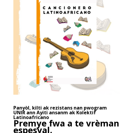
Panyòl, kilti ak rezistans nan pwogram
UNIR ann Ayiti ansanm ak Kolektif
Latinoafricano
Premye fwa a te vrèman
espesyal.