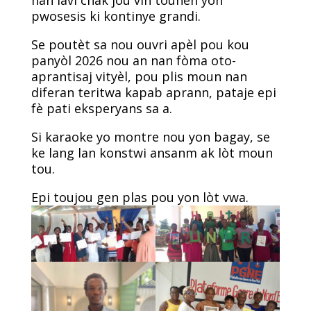
nan lavi chak jou vin tounen yon
pwosesis ki kontinye grandi.
Se poutèt sa nou ouvri apèl pou kou
panyòl 2026 nou an nan fòma oto-
aprantisaj vityèl, pou plis moun nan
diferan teritwa kapab aprann, pataje epi
fè pati eksperyans sa a.
Si karaoke yo montre nou yon bagay, se
ke lang lan konstwi ansanm ak lòt moun
tou.
Epi toujou gen plas pou yon lòt vwa.