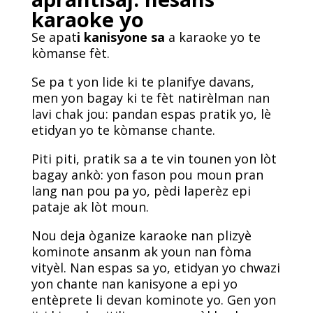
karaoke yo
Se apat
i kanisyone sa
a karaoke yo te
kòmanse fèt.
Se pa t yon lide ki te planifye davans,
men yon bagay ki te fèt natirèlman nan
lavi chak jou: pandan espas pratik yo, lè
etidyan yo te kòmanse chante.
Piti piti, pratik sa a te vin tounen yon lòt
bagay ankò: yon fason pou moun pran
lang nan pou pa yo, pèdi laperèz epi
pataje ak lòt moun.
Nou deja òganize karaoke nan plizyè
kominote ansanm ak youn nan fòma
vityèl. Nan espas sa yo, etidyan yo chwazi
yon chante nan kanisyone a epi yo
entèprete li devan kominote yo. Gen yon