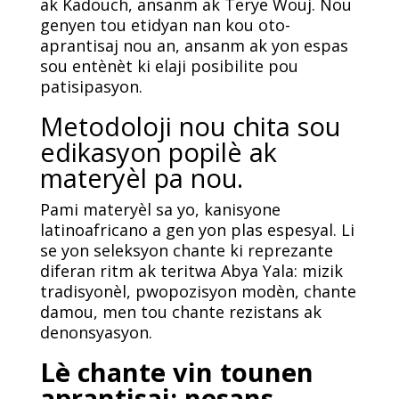
ak Kadouch, ansanm ak Terye Wouj. Nou
genyen tou etidyan nan kou oto-
aprantisaj nou an, ansanm ak yon espas
sou entènèt ki elaji posibilite pou
patisipasyon.
Metodoloji nou chita sou
edikasyon popilè ak
materyèl pa nou.
Pami materyèl sa yo, kanisyone
latinoafricano a gen yon plas espesyal. Li
se yon seleksyon chante ki reprezante
diferan ritm ak teritwa Abya Yala: mizik
tradisyonèl, pwopozisyon modèn, chante
damou, men tou chante rezistans ak
denonsyasyon.
Lè chante vin tounen
aprantisaj: nesans