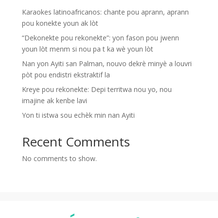
Karaokes latinoafricanos: chante pou aprann, aprann
pou konekte youn ak lòt
“Dekonekte pou rekonekte”: yon fason pou jwenn
youn lòt menm si nou pa t ka wè youn lòt
Nan yon Ayiti san Palman, nouvo dekrè minyè a louvri
pòt pou endistri ekstraktif la
Kreye pou rekonekte: Depi territwa nou yo, nou
imajine ak kenbe lavi
Yon ti istwa sou echèk min nan Ayiti
Recent Comments
No comments to show.