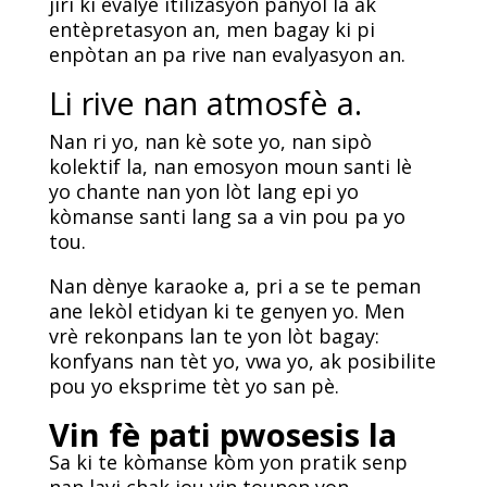
jiri ki evalye itilizasyon panyòl la ak
entèpretasyon an, men bagay ki pi
enpòtan an pa rive nan evalyasyon an.
Li rive nan atmosfè a.
Nan ri yo, nan kè sote yo, nan sipò
kolektif la, nan emosyon moun santi lè
yo chante nan yon lòt lang epi yo
kòmanse santi lang sa a vin pou pa yo
tou.
Nan dènye karaoke a, pri a se te peman
ane lekòl etidyan ki te genyen yo. Men
vrè rekonpans lan te yon lòt bagay:
konfyans nan tèt yo, vwa yo, ak posibilite
pou yo eksprime tèt yo san pè.
Vin fè pati pwosesis la
Sa ki te kòmanse kòm yon pratik senp