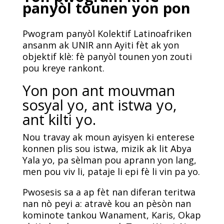
panyòl tounen yon pon
Pwogram panyòl Kolektif Latinoafriken
ansanm ak UNIR ann Ayiti fèt ak yon
objektif klè: fè panyòl tounen yon zouti
pou kreye rankont.
Yon pon ant mouvman
sosyal yo, ant istwa yo,
ant kilti yo.
Nou travay ak moun ayisyen ki enterese
konnen plis sou istwa, mizik ak lit Abya
Yala yo, pa sèlman pou aprann yon lang,
men pou viv li, pataje li epi fè li vin pa yo.
Pwosesis sa a ap fèt nan diferan teritwa
nan nò peyi a: atravè kou an pèsòn nan
kominote tankou Wanament, Karis, Okap