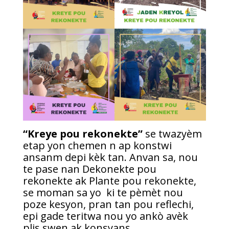
“Kreye pou rekonekte”
se twazyèm
etap yon chemen n ap konstwi
ansanm depi kèk tan. Anvan sa, nou
te pase nan Dekonekte pou
rekonekte ak Plante pou rekonekte,
se moman sa yo ki te pèmèt nou
poze kesyon, pran tan pou reflechi,
epi gade teritwa nou yo ankò avèk
plis swen ak konsyans.