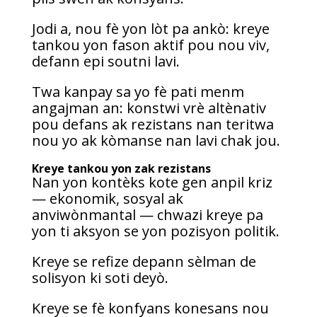
Jodi a, nou fè yon lòt pa ankò: kreye
tankou yon fason aktif pou nou viv,
defann epi soutni lavi.
Twa kanpay sa yo fè pati menm
angajman an: konstwi vrè altènativ
pou defans ak rezistans nan teritwa
nou yo ak kòmanse nan lavi chak jou.
Kreye tankou yon zak rezistans
Nan yon kontèks kote gen anpil kriz
— ekonomik, sosyal ak
anviwònmantal — chwazi kreye pa
yon ti aksyon se yon pozisyon politik.
Kreye se refize depann sèlman de
solisyon ki soti deyò.
Kreye se fè konfyans konesans nou