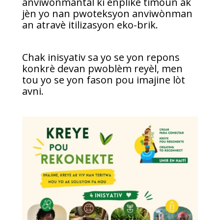
anviwònmantal ki enplike timoun ak
jèn yo nan pwoteksyon anviwònman
an atravè itilizasyon eko-brik.
Chak inisyativ sa yo se yon repons
konkrè devan pwoblèm reyèl, men
tou yo se yon fason pou imajine lòt
avni.