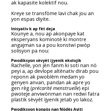
ak kapasite kolektif nou.
Kreye se transfòme lavi chak jou an
yon espas diyite.
Inisyativ k ap fèt deja
Kounye a, nou ap akonpaye kat
eksperyans kominotè ki montre
angajman sa a pou konstwi pwòp
solisyon pa nou:
Pwodiksyon sèvyèt ijyenik ekolojik
Rachelle, yon jèn fanm ki soti nan nò
peyi a, ap devlope altènativ dirab pou
reponn ak pwoblèm medam yo
genyen anvan, pandan ak apre yo
gen règ (
précarité menstruelle
) epi
pwoteje anviwònman nan redwi fatra
plastik sèvyèt ijyenik jetab yo lakoz.
Pwodiksyon konpòs nan Nòdès Ayiti