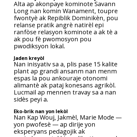
Alta ap akonpaye kominote Savann
Long nan komin Wanament, toupre
fwontyè ak Repiblik Dominikèn, pou
relanse pratik angrè natirèl epi
ranfòse relasyon kominote a ak tè a
ak pou fè pwomosyon pou
pwodiksyon lokal.
Jaden kreyòl
Nan inisyativ sa a, plis pase 15 kalite
plant ap grandi ansanm nan menm
espas la pou ankouraje otonomi
alimantè ak pataj konesans agrikòl.
Lucmail ap mennen travay sa a nan
sidès peyi a.
Eko-brik nan yon lekòl
Nan Kap Wouj, Jakmèl, Marie Mode —
yon pwofesè — ap dirije yon
eksperyans pedagojik ak