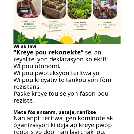
Wi ak lavi
“Kreye pou rekonekte”
se, an
reyalite, yon deklarasyon kolektif:
Wi pou otonomi.
Wi pou pwoteksyon teritwa yo.
Wi pou kreyativite tankou yon fòm
rezistans.
Paske kreye tou se yon fason pou
reziste.
Mete fòs ansanm, pataje, ranfòse
Nan anpil teritwa, gen kominote ak
òganizasyon ki deja ap kreye pwòp
repons yo depi nan lavi chak jou.