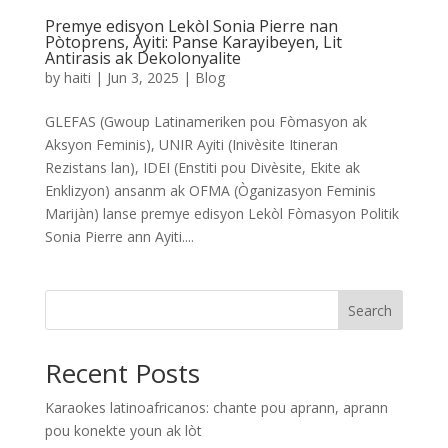
Premye edisyon Lekòl Sonia Pierre nan
Pòtoprens, Ayiti: Panse Karayibeyen, Lit
Antirasis ak Dekolonyalite
by
haiti
|
Jun 3, 2025
|
Blog
GLEFAS (Gwoup Latinameriken pou Fòmasyon ak
Aksyon Feminis), UNIR Ayiti (Inivèsite Itineran
Rezistans lan), IDEI (Enstiti pou Divèsite, Ekite ak
Enklizyon) ansanm ak OFMA (Òganizasyon Feminis
Marijàn) lanse premye edisyon Lekòl Fòmasyon Politik
Sonia Pierre ann Ayiti....
Search
Recent Posts
Karaokes latinoafricanos: chante pou aprann, aprann
pou konekte youn ak lòt